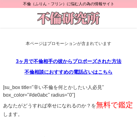
不倫（ふりん・フリン）に悩む人の為の情報サイト
本ページはプロモーションが含まれています
3ヶ月で不倫相手の彼からプロポーズされた方法
不倫相談におすすめの電話占いはこちら
[su_box title="辛い不倫を何とかしたい人必見"
box_color="#de0abc" radius="0"]
無料で鑑定
あなたがどうすれば幸せになれるのか？を
します。