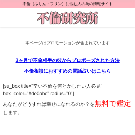
不倫（ふりん・フリン）に悩む人の為の情報サイト
本ページはプロモーションが含まれています
3ヶ月で不倫相手の彼からプロポーズされた方法
不倫相談におすすめの電話占いはこちら
[su_box title="辛い不倫を何とかしたい人必見"
box_color="#de0abc" radius="0"]
無料で鑑定
あなたがどうすれば幸せになれるのか？を
します。