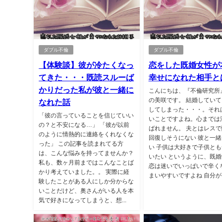
ダブル不倫
ダブル不倫
【体験談】彼が冷たくなっ
恋をした既婚女性が
てきた・・・既読スルーば
幸せになれた相手と
かりだった私が彼と一緒に
こんにちは、『不倫研究所
の美咲です。 結婚してい
なれた話
してしまった・・・。それ
「彼の言っていることを信じていい
いことですよね。心までは
の？と不安になる…」 「彼が以前
ばれません。 夫とはレス
のように情熱的に連絡をくれなくな
回復しそうにない 彼と一
った」 この記事を読まれてる方
い 子供は大好きで子供と
は、こんな悩みを持ってませんか？
いたい というように、既
私も、数ヶ月前まではこんなことば
恋は迷いでいっぱいで辛く
かり考えていました。。 実際に経
まいやすいですよね 自分がど
験したことがある人にしか分からな
いことだけど、奥さんがいる人を本
気で好きになってしまうと、想...