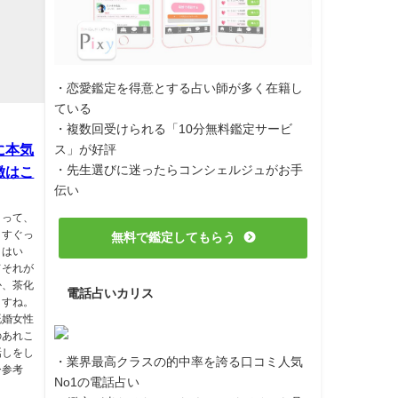
・恋愛鑑定を得意とする占い師が多く在籍し
ている
・複数回受けられる「10分無料鑑定サービ
に本気
ス」が好評
・先生選びに迷ったらコンシェルジュがお手
徴はこ
伝い
とって、
くすぐっ
無料で鑑定してもらう
とはい
てそれが
か、茶化
電話占いカリス
ますね。
既婚女性
のあれこ
話しをし
・業界最高クラスの的中率を誇る口コミ人気
ひ参考
No1の電話占い