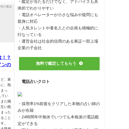
・鑑定が当たるだけでなく、アドバイスも具
体的でわかりやすい
・電話オペレーターが小さな悩みや疑問にも
親身に対応
・人気タレントや著名人との企画も積極的に
行なっている
・運営会社は社会的信用のある東証一部上場
企業の子会社
は！？
無料で鑑定してもらう
インの
けど、家
電話占いクロト
ちに、既
しまっ
してい
。また職
・採用率1%前後をクリアした本物の占い師の
お互い既
みが在籍
しまった
・24時間年中無休でいつでも本格派の電話鑑
すること
定ができる
ます。
いる既婚