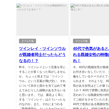
ダブル不倫
ダブル不倫
ツインレイ・ツインソウル
40代で色気があると
が既婚者同士だったらどう
れる既婚女性の特徴
なるの！？
れ！
昨今、ツインレイという言葉を耳に
今、40代の既婚女性が独身
することが多くなった気がしません
お付き合いをしていたり、
か。 ちょっと前までは「ツインソ
倫をしているケースがとて
ウル」という言葉が飛び交い、それ
られます。 そのような、4
について自分と誰かを当てはめて考
気がある女性はどこが違う
えてみたりした経験がある方もいる
うか？ 40代で実際に色気
と思います。 では、最近よく耳に
言われている既婚女性の特
する「ツインレイ」はどういったも
てご紹介をさせていただき
のなのか。また、それにまつわる
40代で色気がある既婚女性
「既婚者同士」というキーワードに
特徴 まずは、40代で色気が.