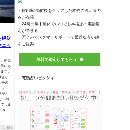
・採用率1%前後をクリアした本物の占い師の
みが在籍
・24時間年中無休でいつでも本格派の電話鑑
定ができる
・万全のカスタマーサポートで最適な占い師
を絶対
をご提案
クニッ
無料で鑑定してもらう
で、家庭
家族にも
います。
好きな
電話占いピクシィ
相手の
まっ
時がと
ない時
えてしま
...