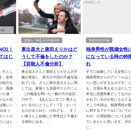
芸能人・有名人の不倫分析
既婚女性の不倫
NO1！
東出昌大と唐田えりかはど
独身男性が既婚女性
てはじ
うして不倫をしたのか？
になっている時の特
【芸能人不倫分析】
れ
い方とし
東出昌大さんと唐田えりかさんの不
すでに結婚している女性に
す。女性
倫が発覚し、双方が今回の不倫を認
独身男性からのアピールは
や紹介な
めている。さらに東出昌大さんに関
たい思いがするものです。
が、既婚
しては、家族とも別居中だとのこと
え、立場を考えるとはたし
った場
この報道を聞いた一般の方の反応
本当に恋愛対象としてなの
かなか出
の中で、 【あんなにすごい奥さん
されているのか気にもなり
は難しい
がいるのにどうして！？】 という
そこで今回は、独身男性が
で出会う
ものがみられた。けれども、 すご
に対するアピールについて
ていくの
い奥さんと結婚した男性ほど不倫す
れや、心理状態についてお
うにはじ
る傾向にある。 ...
ていきたいと思います。ぜ
に...