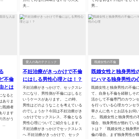
夫...
男...
愛人の為のテクニック
既婚女性の不倫
る
不妊治療がきっかけで不倫
既婚女性と独身男性
ど不倫
にはしる男性心理とは！？
にハマる独身男性の
由とは
不妊治療がきっかけで、セックスレ
既婚女性と独身男性の不倫
スになり、男性側が不倫にはしると
て、自身も不倫を経験しそ
になると
いうケースがあります。 この時、
活かして不倫専門のカウン
はありま
男性はどのようなことを考えている
を行っている心理カウンセ
た既婚者
のでしょうか？今回は不妊治療がき
華さんに色々とお話をお伺
あります
っかけでセックスレス、不倫となる
た。 既婚女性と独身男性の
の方がう
男性心理についてご紹介をします。
場合、独身男性が惚れてい
..
不妊治療がきっかけでセックスレス
トは？ 「既婚女性と独身男
へ 不妊治療がきっかけで、セック
倫の場合、まず独身男性が