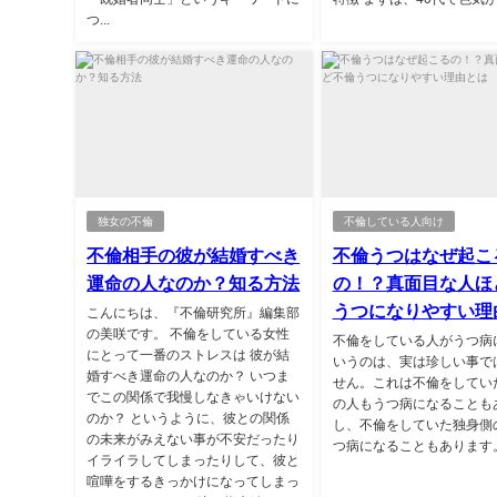
つ...
独女の不倫
不倫している人向け
不倫相手の彼が結婚すべき
不倫うつはなぜ起こ
運命の人なのか？知る方法
の！？真面目な人ほ
うつになりやすい理
こんにちは、『不倫研究所』編集部
の美咲です。 不倫をしている女性
不倫をしている人がうつ病
にとって一番のストレスは 彼が結
いうのは、実は珍しい事で
婚すべき運命の人なのか？ いつま
せん。これは不倫をしてい
でこの関係で我慢しなきゃいけない
の人もうつ病になることも
のか？ というように、彼との関係
し、不倫をしていた独身側
の未来がみえない事が不安だったり
つ病になることもあります。.
イライラしてしまったりして、彼と
喧嘩をするきっかけになってしまっ