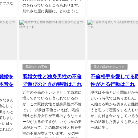
ずブスな
のを行っているところもあります。
別れさせ屋に実際に、どのように...
既婚女性の不倫
愛人の為のテクニック
離婚を
既婚女性と独身男性の不倫
不倫相手を愛してる
本音を
で遊びのときの特徴はこれ
性がとる行動はこれ
近年の不倫のトレンドとして急激に
現代は不倫という関係だか
増えてきていると言われているの
という時代ではありません
みなさん
が、この既婚女性と独身男性の不倫
ん始まる時から奥さんと離
倫をして
です。 以前は不倫といえば、既婚
うと思って恋愛をする人も
奥さんと
男性と独身女性が王道のようなイメ
が、お付き合いをしている
業しまし
ージがあるのですが、いくつかの要
分の結婚した妻よりも愛人
らい日々
因があって、この既婚女性と独身男
一緒に生...
なればと
性の不倫が増えています。 その中