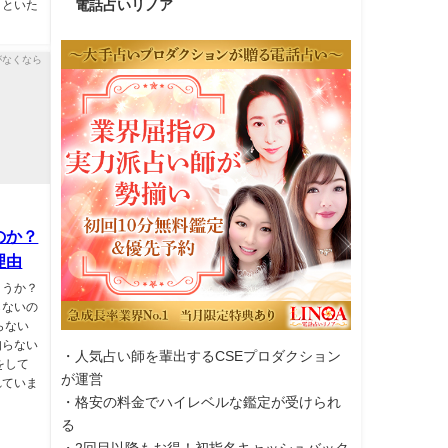
電話占いリノア
トといた
のか？
理由
ょうか？
らないの
らない
知らない
・人気占い師を輩出するCSEプロダクション
をして
が運営
れていま
・格安の料金でハイレベルな鑑定が受けられ
る
・2回目以降もお得！初指名キャッシュバック