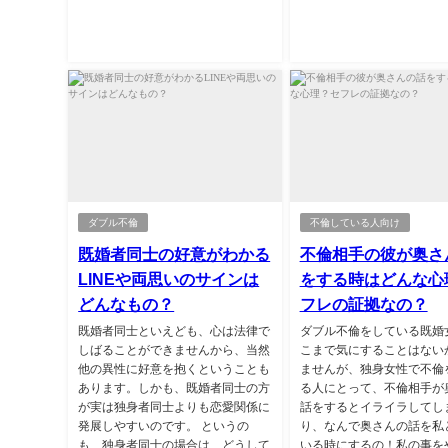
ダブル不倫
不倫している人向け
既婚者同士の好意がわかる
不倫相手の彼が奥さ
LINEや両思いのサインは
をする時はどんな心
どんなもの？
フレの証拠なの？
既婚者同士といえども、心は法律で
ダブル不倫をしている既婚
しばることができませんから、当然
こまで気にすることはない
他の異性に好意を抱くということも
ませんが、独身女性で不倫
あります。しかも、既婚者同士の方
る人にとって、不倫相手が
が実は独身者同士よりも恋愛関係に
話をするとイライラしてし
発展しやすいのです。 というの
り、なんで奥さんの話を私
も、独身者同士の場合は、どうして
いる時にするの！私の事を