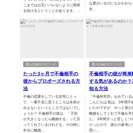
な妻がいるのにもかかわら
こまではお互いバレないように関係
女...
を続けるということがあります。 ...
愛人の為のテクニック
愛人の為のテクニック
たった3ヶ月で不倫相手の
不倫相手の彼が将来
彼からプロポーズされる方
する気があるのか？
法
知る方法
不倫の恋愛をしている女性にとっ
『不倫研究所』をみている
て、一番不安に思うところは未来が
こんにちは 私は、3年間不
みえないというところではないでし
いたのですが、やっと彼が
ょうか？ 不倫相手の彼は、「子供
離婚をしてくれて不倫を卒
が大きくなったら離婚する」って言
た。 3年間ずっと苦しくつ
ってくれているけれども、その時に
だったので、誰かの参考に
本当に離婚...
思い...