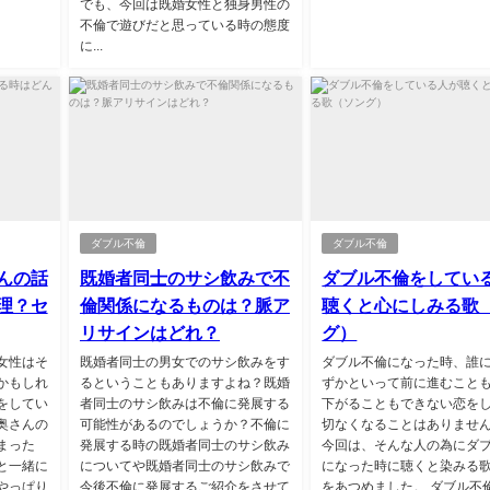
でも、今回は既婚女性と独身男性の
不倫で遊びだと思っている時の態度
に...
ダブル不倫
ダブル不倫
んの話
既婚者同士のサシ飲みで不
ダブル不倫をしてい
理？セ
倫関係になるものは？脈ア
聴くと心にしみる歌
リサインはどれ？
グ）
女性はそ
既婚者同士の男女でのサシ飲みをす
ダブル不倫になった時、誰
かもしれ
るということもありますよね？既婚
ずかといって前に進むこと
をしてい
者同士のサシ飲みは不倫に発展する
下がることもできない恋を
奥さんの
可能性があるのでしょうか？不倫に
切なくなることはありませ
まった
発展する時の既婚者同士のサシ飲み
今回は、そんな人の為にダ
と一緒に
についてや既婚者同士のサシ飲みで
になった時に聴くと染みる
やっぱり
今後不倫に発展するご紹介をさせて
をあつめました。 ダブル不