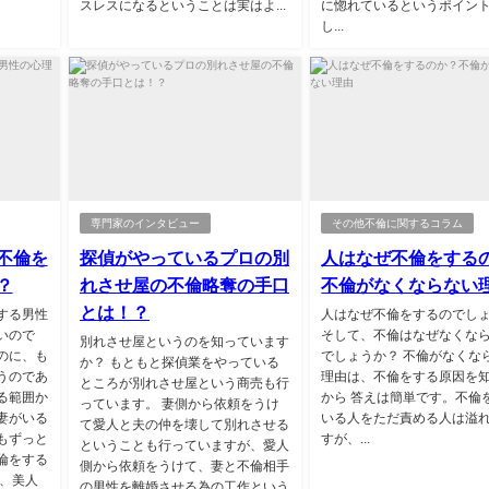
スレスになるということは実はよ...
に惚れているというポイン
し...
専門家のインタビュー
その他不倫に関するコラム
不倫を
探偵がやっているプロの別
人はなぜ不倫をする
？
れさせ屋の不倫略奪の手口
不倫がなくならない
とは！？
する男性
人はなぜ不倫をするのでし
いので
そして、不倫はなぜなくな
別れさせ屋というのを知っています
のに、も
でしょうか？ 不倫がなくな
か？ もともと探偵業をやっている
うのであ
理由は、不倫をする原因を
ところが別れさせ屋という商売も行
る範囲か
から 答えは簡単です。不倫
っています。 妻側から依頼をうけ
妻がいる
いる人をただ責める人は溢
て愛人と夫の仲を壊して別れさせる
もずっと
すが、...
ということも行っていますが、愛人
倫をする
側から依頼をうけて、妻と不倫相手
に、美人
の男性を離婚させる為の工作という