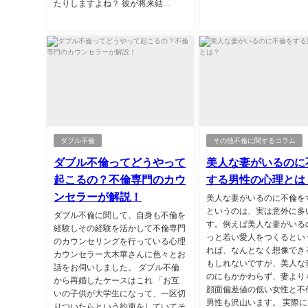
たりしますよね？ 彼が将来結...
ダブル不倫
その他不倫に関するコラム
ダブル不倫ってどうやって
美人な妻がいるのに
起こるの？不倫専門のカウ
する男性の心理とは
ンセラーが解説！
美人な妻がいるのに不倫を
というのは、実は意外に多
ダブル不倫に関して、自身も不倫を
す。例えば美人な妻がいる
経験しその経験を活かして不倫専門
っと若い愛人をつくるとい
のカウンセリングを行っている心理
れば、なんとなく想像でき
カウンセラー大木華さんに色々とお
もしれないですが、美人な
話をお伺いしました。 ダブル不倫
のにもかかわらず、妻より
から再婚したケースはこれ 「お互
顔面偏差値の低い女性と不
いの子供が大学生になって、一区切
男性も沢山います。 実際
りついたらという約束をしていてそ