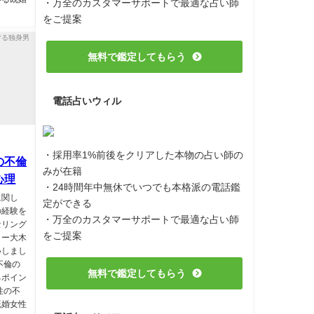
・万全のカスタマーサポートで最適な占い師
をご提案
無料で鑑定してもらう
電話占いウィル
・採用率1%前後をクリアした本物の占い師の
の不倫
みが在籍
心理
・24時間年中無休でいつでも本格派の電話鑑
に関し
定ができる
の経験を
・万全のカスタマーサポートで最適な占い師
セリング
をご提案
ラー大木
いしまし
不倫の
無料で鑑定してもらう
るポイン
性の不
既婚女性