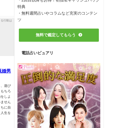
特典
・無料週間占いやコラムなど充実のコンテン
ツ
無料で鑑定してもらう
電話占いピュアリ
既婚男
ら、遊び
。もちろ
婚をしよ
いません
うちに自
と人生を