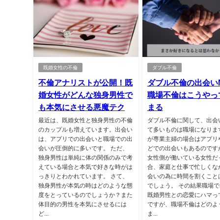
既婚女性の不倫
ダブル不倫
不倫アナリストが公開！既
ダブル不倫の出会い
婚女性がどんな独身男性で
職場不倫はこうやっ
も本気にさせる悪魔テク
まる
最近は、既婚女性と独身男性の不倫
ダブル不倫に関して、出会
のカップルも増えています。出会い
て多いものは職場になりま
は、アプリでの出会いと職場での出
が専業主婦の場合はアプリ
会いが圧倒的に多いです。 ただ、
どでの出会いもあるのです
独身男性は単純に体の関係のみで考
女性側が働いている女性だ
えている場合と本気で好きな時がは
合、家庭と仕事で忙しくな
っきりとわかれています。 さて、
会いの為に時間を割くこと
独身男性が本気の時はどのような態
でしょう。 その結果職場
度をとっているのでしょうか？また
既婚男性との恋愛にハマっ
体目的の男性を本気にさせるには
ですが、職場不倫はどのよ
ど...
ま...