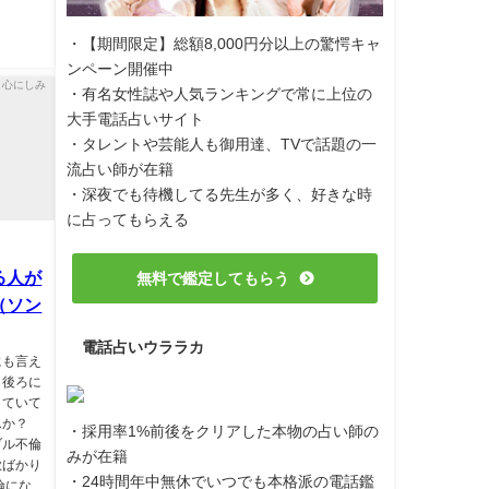
・【期間限定】総額8,000円分以上の驚愕キャ
ンペーン開催中
・有名女性誌や人気ランキングで常に上位の
大手電話占いサイト
・タレントや芸能人も御用達、TVで話題の一
流占い師が在籍
・深夜でも待機してる先生が多く、好きな時
に占ってもらえる
る人が
無料で鑑定してもらう
（ソン
電話占いウララカ
にも言え
も後ろに
していて
んか？
・採用率1%前後をクリアした本物の占い師の
ブル不倫
みが在籍
歌ばかり
・24時間年中無休でいつでも本格派の電話鑑
倫にな