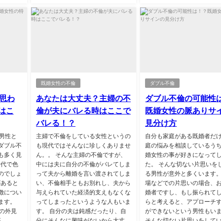
既婚女性の不倫
ダブル不倫
思わ
あなたは大丈夫？主婦の不
ダブル不倫の可能性
はこ
倫が夫にバレる時はここで
既婚女性の脈ありサ
バレる！？
見分け方
男性と
主婦で不倫をしている女性というの
自分も家庭がある既婚者だ
ダブル不
も現代ではそんなに珍しくありませ
庭の悩みを相談しているう
も多く見
ん。。 そんな主婦の不倫ですが、
婚女性の事が好きになって
0代で色
中には夫に自分の不倫がバレてしま
た。 そんな切ない片思いを
のでしょ
って夫から離婚を言い渡されてしま
る男性が意外と多くいます
があると
い、不倫相手ともお別れし、夫から
場などでの片思いの場合、
徴につい
与えられていた経済的支えもなくな
婚者ですし、もし振られて
ます。
ってしまったというような人もいま
らと考えると、アプローチ
の外見
す。 自分の夫は鈍感だったり、自
ができないという男性もい
..
分にそんなに興味がないから大丈
そんな切ない片思いをして