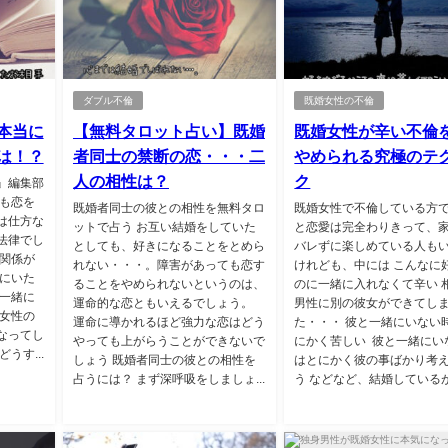
ダブル不倫
既婚女性の不倫
本当に
【無料タロット占い】既婚
既婚女性が辛い不倫
は！？
者同士の禁断の恋・・・二
やめられる究極のテ
人の相性は？
ク
』編集部
ても恋を
既婚者同士の彼との相性を無料タロ
既婚女性で不倫している方
は仕方な
ットで占う お互い結婚をしていた
と恋愛は完全わりきって、
法律でし
としても、好きになることをとめら
バレずに楽しめている人も
で関係が
れない・・・。障害があっても恋す
けれども、中には こんなに
緒にいた
ることをやめられないというのは、
のに一緒に入れなくて辛い 
も一緒に
運命的な恋ともいえるでしょう。
男性に別の彼女ができてし
婚女性の
運命に導かれるほど強力な恋はどう
た・・・ 彼と一緒にいない
なってし
やっても上がらうことができないで
にかく苦しい 彼と一緒にい
うす...
しょう 既婚者同士の彼との相性を
はとにかく彼の事ばかり考
占うには？ まず深呼吸をしましょ...
う などなど、結婚しているがゆ