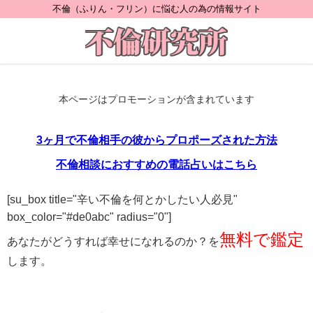
不倫（ふりん・フリン）に悩む人の為の情報サイト
本ページはプロモーションが含まれています
3ヶ月で不倫相手の彼からプロポーズされた方法
不倫相談におすすめの電話占いはこちら
[su_box title="辛い不倫を何とかしたい人必見"
box_color="#de0abc" radius="0"]
無料で鑑定
あなたがどうすれば幸せになれるのか？を
します。