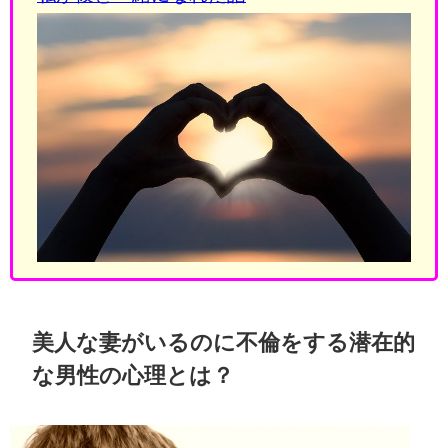
美人な妻がいるのに不倫をする潜在的
な男性の心理とは？