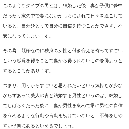
このようなタイプの男性は、結婚した後、妻が子供に夢中
だったり家の中で妻にないがしろにされて日々を過ごして
いると、自分ひとりで自分に自信を持つことができず、不
安になってしまいます。
その為、既婚なのに独身の女性と付き合える俺ってすごい
という感覚を得ることで妻から得られないものを得ようと
するところがあります。
つまり、周りからすごいと思われたいという気持ちが少な
からずあって美人の妻と結婚する男性というのは、結婚し
てしばらくたった後に、妻が男性を褒めて常に男性の自信
をうめるような行動や言動を続けていないと、不倫をしや
すい傾向にあるといえるでしょう。