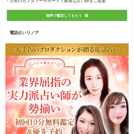
・万全のカスタマーサポートで最適な占い師をご提案
無料で鑑定してもらう
電話占いリノア