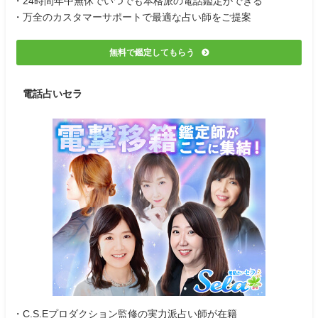
・24時間年中無休でいつでも本格派の電話鑑定ができる
・万全のカスタマーサポートで最適な占い師をご提案
無料で鑑定してもらう
電話占いセラ
・C.S.Eプロダクション監修の実力派占い師が在籍