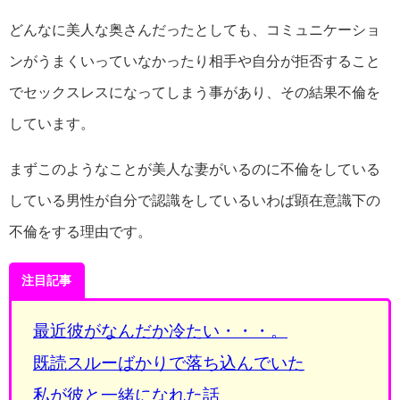
どんなに美人な奥さんだったとしても、コミュニケーショ
ンがうまくいっていなかったり相手や自分が拒否すること
でセックスレスになってしまう事があり、その結果不倫を
しています。
まずこのようなことが美人な妻がいるのに不倫をしている
している男性が自分で認識をしているいわば顕在意識下の
不倫をする理由です。
注目記事
最近彼がなんだか冷たい・・・。
既読スルーばかりで落ち込んでいた
私が彼と一緒になれた話