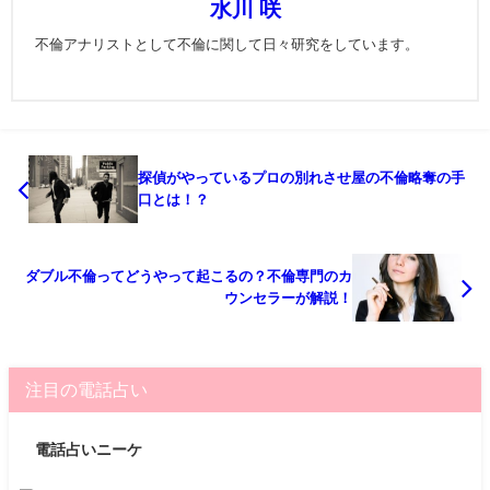
水川 咲
不倫アナリストとして不倫に関して日々研究をしています。
探偵がやっているプロの別れさせ屋の不倫略奪の手
口とは！？
ダブル不倫ってどうやって起こるの？不倫専門のカ
ウンセラーが解説！
注目の電話占い
電話占いニーケ