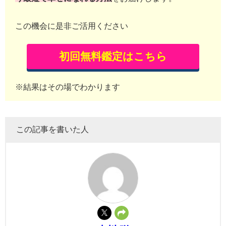
この機会に是非ご活用ください
初回無料鑑定はこちら
※結果はその場でわかります
この記事を書いた人