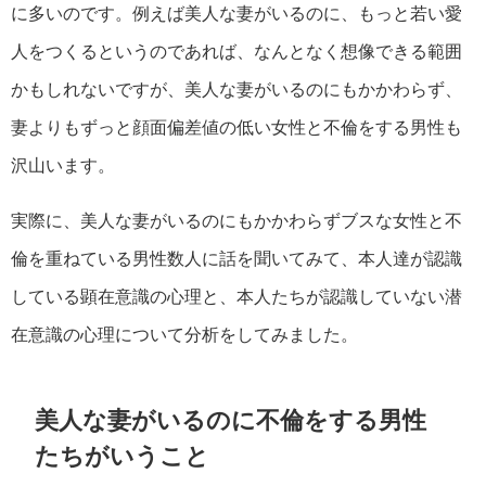
に多いのです。例えば美人な妻がいるのに、もっと若い愛
人をつくるというのであれば、なんとなく想像できる範囲
かもしれないですが、美人な妻がいるのにもかかわらず、
妻よりもずっと顔面偏差値の低い女性と不倫をする男性も
沢山います。
実際に、美人な妻がいるのにもかかわらずブスな女性と不
倫を重ねている男性数人に話を聞いてみて、本人達が認識
している顕在意識の心理と、本人たちが認識していない潜
在意識の心理について分析をしてみました。
美人な妻がいるのに不倫をする男性
たちがいうこと