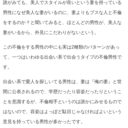
誰がみても、美人でスタイルが良いという妻を持っている
男性になぜ美人な妻がいるのに、妻よりもブスな人と不倫
をするのか？と聞いてみると、ほとんどの男性が、美人な
妻がいるから、外見にこだわりがないという。
この不倫をする男性の中にも実は2種類のパターンがあっ
て、一つはいわゆる出会い系で出会うタイプの不倫男性で
す。
出会い系で愛人を探しいてる男性は、妻は『俺の妻』と世
間に公表されるので、学歴だったり容姿だったりというこ
とを意識するが、不倫相手というのは誰かにみせるもので
はないので、容姿はよっぽど駄目じゃなければよいという
意見を持っている男性が多かったです。