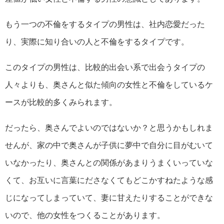
もう一つの不倫をするタイプの男性は、社内恋愛だった
り、実際に知り合いの人と不倫をするタイプです。
このタイプの男性は、比較的出会い系で出会うタイプの
人々よりも、奥さんと似た傾向の女性と不倫をしているケ
ースが比較的多くみられます。
だったら、奥さんでよいのではないか？と思うかもしれま
せんが、家の中で奥さんが子供に夢中で自分に目がむいて
いなかったり、奥さんとの関係があまりうまくいっていな
くて、お互いに言葉にださなくてもどこかすねたような感
じになってしまっていて、妻に甘えたりすることができな
いので、他の女性をつくることがあります。