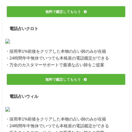
無料で鑑定してもらう
電話占いクロト
・採用率1%前後をクリアした本物の占い師のみが在籍
・24時間年中無休でいつでも本格派の電話鑑定ができる
・万全のカスタマーサポートで最適な占い師をご提案
無料で鑑定してもらう
電話占いウィル
・採用率1%前後をクリアした本物の占い師のみが在籍
・24時間年中無休でいつでも本格派の電話鑑定ができる