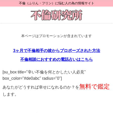
不倫（ふりん・フリン）に悩む人の為の情報サイト
本ページはプロモーションが含まれています
3ヶ月で不倫相手の彼からプロポーズされた方法
不倫相談におすすめの電話占いはこちら
[su_box title="辛い不倫を何とかしたい人必見"
box_color="#de0abc" radius="0"]
無料で鑑定
あなたがどうすれば幸せになれるのか？を
します。