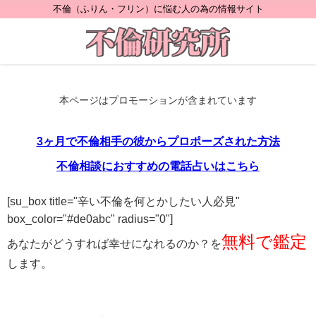
不倫（ふりん・フリン）に悩む人の為の情報サイト
本ページはプロモーションが含まれています
3ヶ月で不倫相手の彼からプロポーズされた方法
不倫相談におすすめの電話占いはこちら
[su_box title="辛い不倫を何とかしたい人必見"
box_color="#de0abc" radius="0"]
無料で鑑定
あなたがどうすれば幸せになれるのか？を
します。